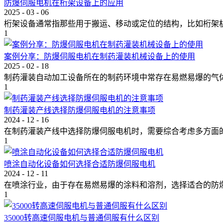
防爆伺服电机在桁架设备上的应用
2025
-
03
-
06
桁架设备通常指那些用于搬运、移动或定位的结构，比如桁架机器
1
案例分享：防爆伺服电机在制药灌装机械设备上的使用
2025
-
02
-
18
制药灌装自动加工设备所在的制药环境中常存在易燃易爆的气体、
1
制药灌装产线选择防爆伺服电机的注意事项
2024
-
12
-
16
在制药灌装产线中选择防爆伺服电机时，需要综合考虑多方面的因
1
喷涂自动化设备如何选择合适防爆伺服电机
2024
-
12
-
11
在喷涂行业，由于存在易燃易爆的涂料和溶剂，选择适合的防爆伺
1
35000转高速伺服电机与普通伺服有什么区别