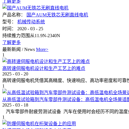
了解更多
产品名称：
国产AUM无铁芯无刷直线电机
型号：
机械传动系统
时间：
2020
-
03
-
25
持续推力范围从11.9N-2340N
了解更多
最新新闻
/
News
More>
1
高转速伺服电机设计和生产工艺上的难点
2025
-
03
-
20
高转速伺服电机凭借其高精度、快速响应、高功率密度和可靠性，
1
从高低温试验箱到汽车零部件测试设备：高低温电机全场景适
2025
-
03
-
18
汽车零部件耐疲劳测试设备 汽车在使用时会经历不同的温度条件
1