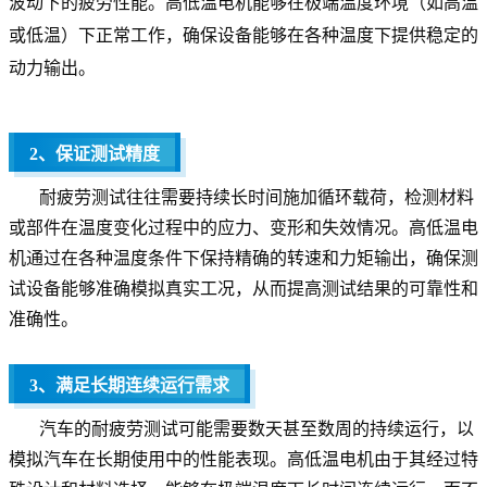
波动下的疲劳性能。高低温电机能够在极端温度环境（如高温
或低温）下正常工作，确保设备能够在各种温度下提供稳定的
动力输出。
2、保证测试精度
耐疲劳测试往往需要持续长时间施加循环载荷，检测材料
或部件在温度变化过程中的应力、变形和失效情况。高低温电
机通过在各种温度条件下保持精确的转速和力矩输出，确保测
试设备能够准确模拟真实工况，从而提高测试结果的可靠性和
准确性。
3、满足长期连续运行需求
汽车的耐疲劳测试可能需要数天甚至数周的持续运行，以
模拟汽车在长期使用中的性能表现。高低温电机由于其经过特