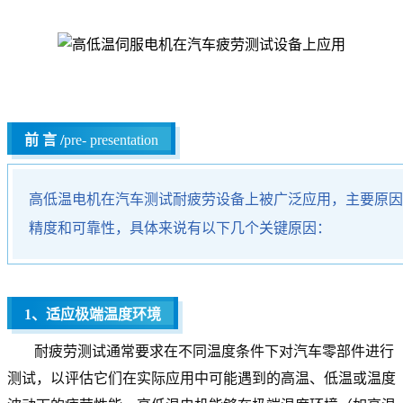
前 言 /
pre- presentation
高低温电机在汽车测试耐疲劳设备上被广泛应用，主要原
精度和可靠性，具体来说有以下几个关键原因：
1、适应极端温度环境
耐疲劳测试通常要求在不同温度条件下对汽车零部件进行
测试，以评估它们在实际应用中可能遇到的高温、低温或温度