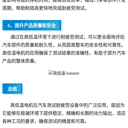
度影响导致的停机时间，提高测试效率，缩短汽车零部件开发
周期，帮助制造商更快地完成耐疲劳测试。
6、提升产品质量和安全
通过在高低温环境下进行耐疲劳测试，可以更全面地评估
汽车部件的质量和耐久性，从而提高整车的安全性和可靠性。
高低温电机的应用确保了测试结果的准确性，有助于提升汽车
产品的整体质量。
总结
高低温电机在汽车测试耐疲劳设备中的广泛应用，是因为
它能够在极端环境下提供稳定、精确和长期的动力输出，适应
各种工况的要求，确保测试的精度和可靠。