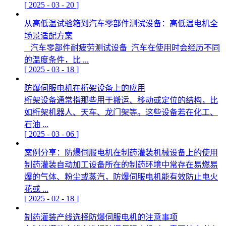
[
2025
-
03
-
20
]
从高低温试验箱到汽车零部件测试设备：高低温电机全
场景适配方案
汽车零部件耐疲劳测试设备 汽车在使用时会经历不同
的温度条件，比 ...
[
2025
-
03
-
18
]
防爆伺服电机在桁架设备上的应用
桁架设备通常指那些用于搬运、移动或定位的结构，比
如桁架机器人、天车、龙门架等。这些设备若在化工、
石油 ...
[
2025
-
03
-
06
]
案例分享：防爆伺服电机在制药灌装机械设备上的使用
制药灌装自动加工设备所在的制药环境中常存在易燃易
爆的气体、粉尘或蒸汽，防爆伺服电机能有效防止电火
花或 ...
[
2025
-
02
-
18
]
制药灌装产线选择防爆伺服电机的注意事项