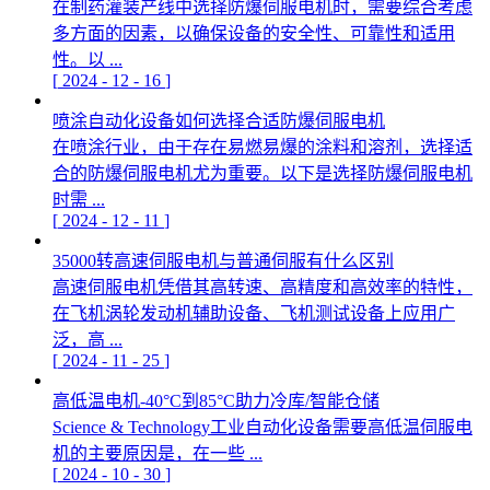
在制药灌装产线中选择防爆伺服电机时，需要综合考虑
多方面的因素，以确保设备的安全性、可靠性和适用
性。以 ...
[
2024
-
12
-
16
]
喷涂自动化设备如何选择合适防爆伺服电机
在喷涂行业，由于存在易燃易爆的涂料和溶剂，选择适
合的防爆伺服电机尤为重要。以下是选择防爆伺服电机
时需 ...
[
2024
-
12
-
11
]
35000转高速伺服电机与普通伺服有什么区别
高速伺服电机凭借其高转速、高精度和高效率的特性，
在飞机涡轮发动机辅助设备、飞机测试设备上应用广
泛，高 ...
[
2024
-
11
-
25
]
高低温电机-40°C到85°C助力冷库/智能仓储
Science & Technology工业自动化设备需要高低温伺服电
机的主要原因是，在一些 ...
[
2024
-
10
-
30
]