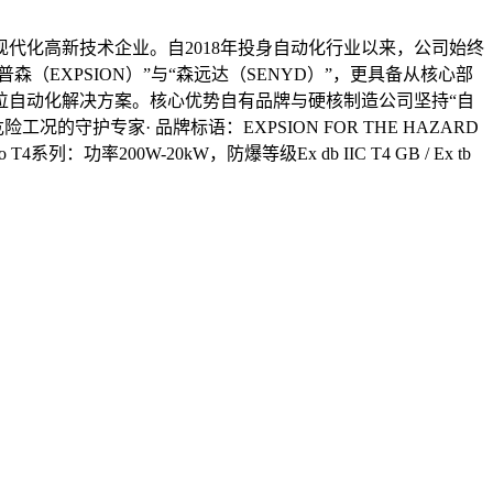
代化高新技术企业。自2018年投身自动化行业以来，公司始终
EXPSION）”与“森远达（SENYD）”，更具备从核心部
位自动化解决方案。核心优势自有品牌与硬核制造公司坚持“自
守护专家· 品牌标语：EXPSION FOR THE HAZARD
0W-20kW，防爆等级Ex db IIC T4 GB / Ex tb