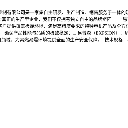
制有限公司是一家集自主研发、生产制造、销售服务于一体的现
正的生产型企业，我们不仅拥有独立自主的品牌矩阵——“易普森（
客户提供覆盖极端环境、满足高精度要求的特种电机产品及全方
品性能与品质的极致稳定：1. 易普森（EXPSION）：危险工况的
燃易爆环境提供全面的生产安全保障。· 技术规格：o T4系列：功率20