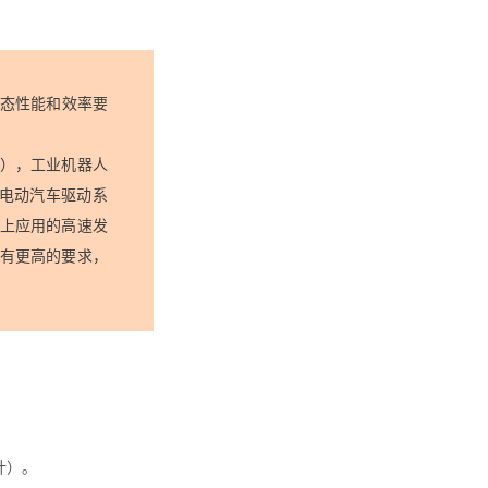
动态性能和效率要
心），工业机器人
，电动汽车驱动系
力上应用的高速发
会有更高的要求，
计）。