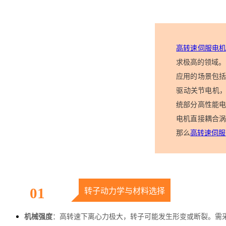
高转速伺服电机
求极高的领域。
应用的场景包括
驱动关节电机，
统部分高性能电
电机直接耦合涡
那么
高转速伺服
01
转子动力学与材料选择
机械强度
：高转速下离心力极大，转子可能发生形变或断裂。需