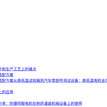
计和生产工艺上的难点
从高低温试验箱到汽车零部件测试设备：高低温电机全
上的应用
分享：防爆伺服电机在制药灌装机械设备上的使用