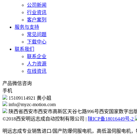
公司新闻
行业资讯
客户案列
服务与支持
常见问题
下载中心
联系我们
联系企业
人力资源
在线资讯
产品微信咨询
手机
15109114921 黄小姐
info@myzc-motion.com
陕西省西安市西安市高新区天谷七路996号西安国家数字出版
©2018西安明远志成自动控制有限公司 |
陕ICP备18016449号-2
明远志成专业销售进口/国产防爆伺服电机，高低温伺服电机