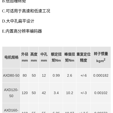
B.低齿槽转矩
C.可适用于高速和低速工况
D.大中孔扁平设计
E.内置高分辨率编码器
转子惯量
外径
高度
中孔
额定扭
峰值扭
重复定位
电机规格
2
mm
mm
mm
矩Nm
矩Nm
精度
kgm
AXD80-50
80
50
12
0.99
2.6
+/-6
0.000182
AXD120-
120
50
42
3.4
10.2
+/-3
0.00102
50
AXD160-