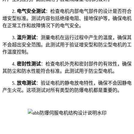
2.
电气安全测试
：检查电机内部电气部件的设计是否符合
增安型标准。测试内容包括绝缘电阻、接地保护等，确保电机
在正常工作和故障情况下的电气安全。
3.
温升测试
：测量电机在运行过程中产生的温度，确保其
不会超出安全范围。此测试用于验证增安型和防尘型电机的工
作温度控制。
4.
密封性测试
：检查电机外壳和密封部件的有效性，确保
其防尘和防水性能符合标准。此测试用于防尘型电机。
5.
放电测试
：验证电机的静电放电特性，确保不会因静电
产生火花。这项测试对所有类型的防爆电机都是重要的。