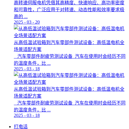
高转速伺服电机凭借其高精度、快速响应、高功率密度
和可靠性，广泛应用于对转速、动态性能和效率要求极
高的 ...
2025
-
03
-
20
从高低温试验箱到汽车零部件测试设备：高低温电机全
场景适配方案
汽车零部件耐疲劳测试设备 汽车在使用时会经历不同
的温度条件，比 ...
2025
-
03
-
18
从高低温试验箱到汽车零部件测试设备：高低温电机全
场景适配方案
汽车零部件耐疲劳测试设备 汽车在使用时会经历不同
的温度条件，比 ...
2025
-
03
-
18
打电话