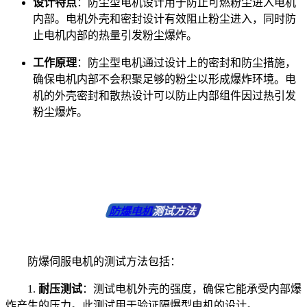
设计特点
：防尘型电机设计用于防止可燃粉尘进入电机
内部。电机外壳和密封设计有效阻止粉尘进入，同时防
止电机内部的热量引发粉尘爆炸。
工作原理
：防尘型电机通过设计上的密封和防尘措施，
确保电机内部不会积聚足够的粉尘以形成爆炸环境。电
机的外壳密封和散热设计可以防止内部组件因过热引发
粉尘爆炸。
测试方法
防爆电机
防爆伺服电机的测试方法包括：
1.
耐压测试
：测试电机外壳的强度，确保它能承受内部爆
炸产生的压力。此测试用于验证隔爆型电机的设计。