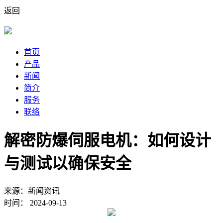
返回
首页
产品
新闻
简介
服务
联络
解密防爆伺服电机：如何设计
与测试以确保安全
来源：新闻资讯
时间：
2024-09-13